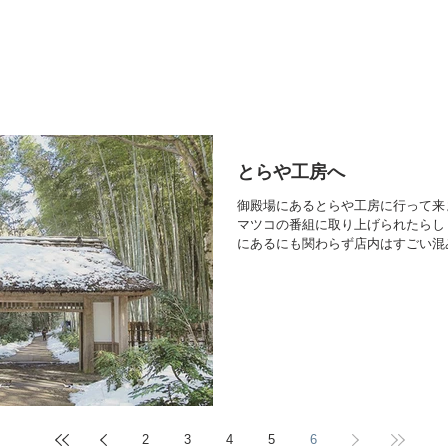
とらや工房へ
御殿場にあるとらや工房に行って来ました。 
マツコの番組に取り上げられたらし
にあるにも関わらず店内はすごい混み具合… 
かったけど風景に馴染む建築とゆっ
れてきました。
2
3
4
5
6