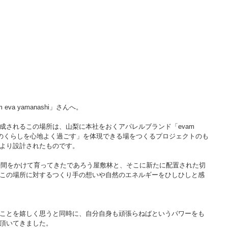
a yamanashi」さんへ。
成されるこの場所は、山梨に本社をおくアパレルブランド「evam 
々のくらしを心地よく過ごす」を体現できる場をつくるプロジェクトのも
より設計されたものです。
い時間をかけて育ってきたであろう屋敷林と、そこに新たに配置された切
この場所に対するつくり手の想いや自然のエネルギーをひしひしと感
ことを嬉しく思うと同時に、自分自身も頑張らねばというパワーをも
頂いてきました。