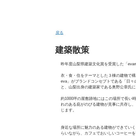
ITECTS
 務 所
戻る
建築散策
昨年度山梨県建築文化賞を受賞した「evam ev
衣・食・住をテーマとした３棟の建物で構
eva」がブランドコンセプトである「日
と、山梨出身の建築家である奥野公章氏に
約1000坪の屋敷跡地にはこの場所で長
れのある庇がのびる建物が見事に共存し、
じます。
身近な場所に魅力のある建物ができていく
らいながら、カフェでおいしいコーヒーを