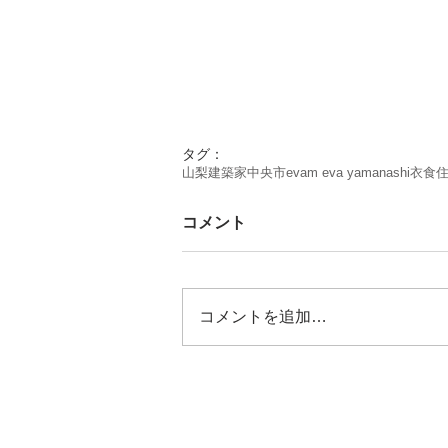
タグ：
山梨
建築家
中央市
evam eva yamanashi
衣食
コメント
コメントを追加…